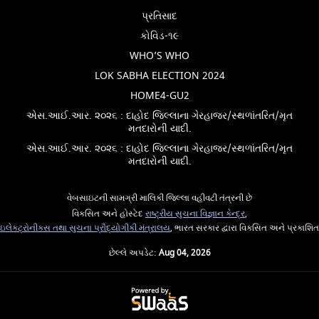
પ્રતિસાદ
કોવિડ-૧૯
WHO’S WHO
LOK SABHA ELECTION 2024
HOME4-GU2
એસ.આઈ.આર. ૨૦૨૬ : દાહોદ જિલ્લાના ગેરહાજર/સ્થળાંતરિત/મૃત
મતદારોની યાદી.
એસ.આઈ.આર. ૨૦૨૬ : દાહોદ જિલ્લાના ગેરહાજર/સ્થળાંતરિત/મૃત
મતદારોની યાદી.
વેબસાઇટની સામગ્રી માલિકી જિલ્લા વહીવટી તંત્રની છે
વિકસિત અને હોસ્ટેદ
રાષ્ટ્રીય સુચના વિજ્ઞાન કેન્દ્ર
,
ઇલેક્ટ્રોનીક્સ તથા સુચના પ્રૌદ્યોગીકી મંત્રાલય
, ભારત સરકાર દ્વારા વિકસિત અને પ્રકાશિત
છેલ્લે અપડેટ:
Aug 04, 2026