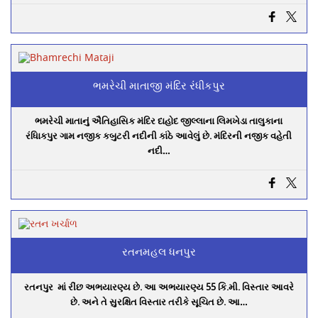
ભમરેચી માતાજી મંદિર રંંધીકપુર
ભમરેચી માતાનું ઐતિહાસિક મંદિર દાહોદ જીલ્લાના લિમખેડા તાલુકાના
રંધાિકપુર ગામ નજીક કબુટરી નદીની કાંઠે આવેલું છે. મંદિરની નજીક વહેતી
નદી…
રતનમહલ ધનપુર
રતનપુર માં રીંછ અભયારણ્ય છે. આ અભયારણ્ય 55 કિ.મી. વિસ્તાર આવરે
છે. અને તે સુરક્ષિત વિસ્તાર તરીકે સૂચિત છે. આ…