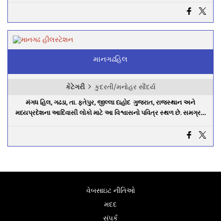
માનગઢહિલ
કેટેગરી
કુદરતી/મનોહર સૌંદર્ય
મંગધ હિલ, ગઢડા, તા. ફતેપુર, જીલ્લા દાહોદ ગુજરાત, રાજસ્થાન અને
મધ્યપ્રદેશના આદિવાસી લોકો માટે આ વિશ્વાસનો પવિત્ર સ્થળ છે. સમગ્ર…
વેબસાઇટ નીતિઓ
મદદ
સંપર્ક