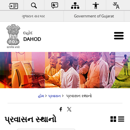
ગુજરાત સરકાર
Government of Gujarat
દાહોદ
DAHOD
પ્રવાસન સ્થાનો
હોમ
પ્રવાસન
પ્રવાસન સ્થાનો