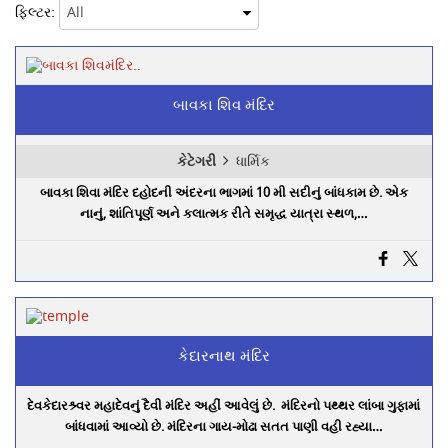
ફિલ્ટર:
બાવકા શિવ મંદિર
કેટેગરી
ધાર્મિક
બાવકા શિવા મંદિર દહોદની અંદરના ભાગમાં 10 મી સદીનું બાંધકામ છે. એક
નાનું, શાંતિપૂર્ણ અને કલાત્મક રીતે સમૃદ્ધ યાત્રા સ્થળ,…
કેદારનાથ મંદિર
દેવકેદારશ્ર્વર મહાદેવનું દૈવી મંદિર અહીં આવેલું છે. મંદિરનો પથ્થર લાંબા ગુફામાં
બાંધવામાં આવ્યો છે. મંદિરના ગાય-મોઢા સતત પાણી વહી રહ્યા…