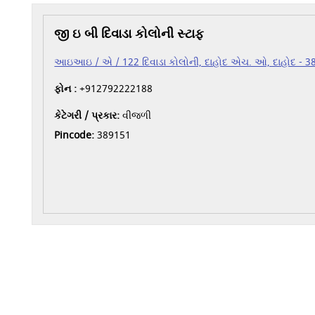
જી ઇ બી દિવાડા કોલોની સ્ટાફ
આઇઆઇ / એ / 122 દિવાડા કોલોની, દાહોદ એચ. ઓ, દાહોદ - 389
ફોન :
+912792222188
કેટેગરી / પ્રકાર:
વીજળી
Pincode:
389151