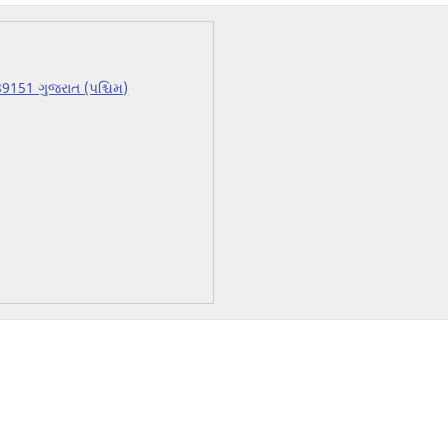
151 ગુજરાત (પશ્ચિમ)