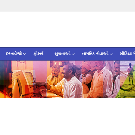
દસ્તાવેજો
ફોર્મ્સ
સુચનાઓ
નાગરિક સેવાઓ
મીડિયા ગ