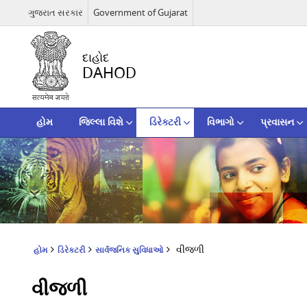
ગુજરાત સરકાર
Government of Gujarat
દાહોદ
DAHOD
હોમ
જિલ્લા વિશે
ડિરેક્ટરી
વિભાગો
પ્રવાસન
વીજળી
હોમ
ડિરેક્ટરી
સાર્વજનિક સુવિધાઓ
વીજળી