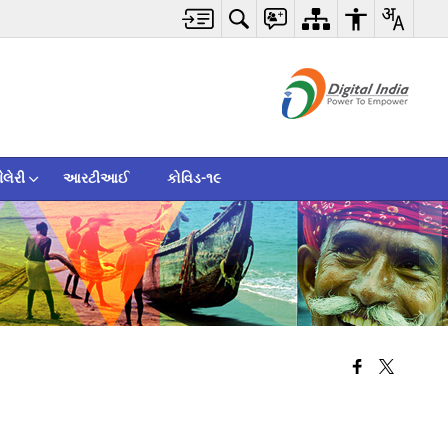
ેલેરી
આરટીઆઈ
કોવિડ-૧૯